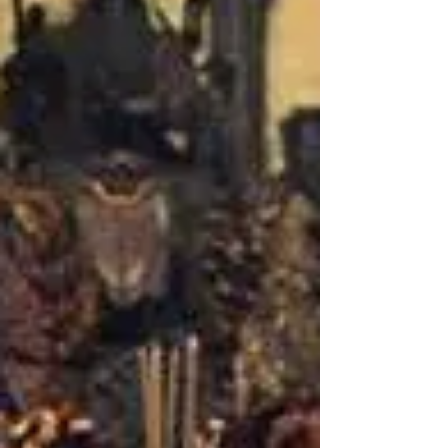
【後座力】──是創傷？抑或
是生命蛻變的出口？
那些帶給我們生命傷痕的人，留下的到
底是一道無法癒合的傷口？抑或是生命
蛻變的出口？──這個也是取決於自己：
「無法消化、自癒的傷口只會留下難看
的傷疤與永恆的心理陰影」。但「懂得
轉化、消融的創傷，卻是生命蛻變的契
機與出口」。