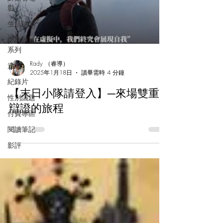
影
生活隨筆
歡迎光臨
經典推薦
系列
Get in Touch
Rady （睿導）
遊記
2025年1月18日
讀畢需時 4 分鐘
紀錄片
【末日小隊請登入】─來場雙重
性別議題
辯證的旅程
付費專區
閱讀筆記
影評
Rady （睿導）
4月25日