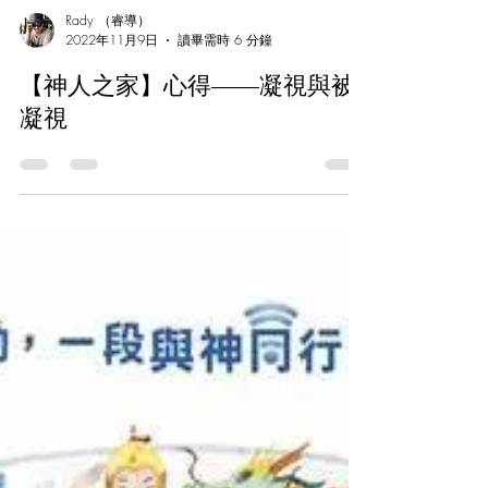
的羊水後，我們每個個體都是「永遠的
異鄉人」了）。
Rady （睿導）
2022年11月9日
讀畢需時 6 分鐘
【神人之家】心得――凝視與被
凝視