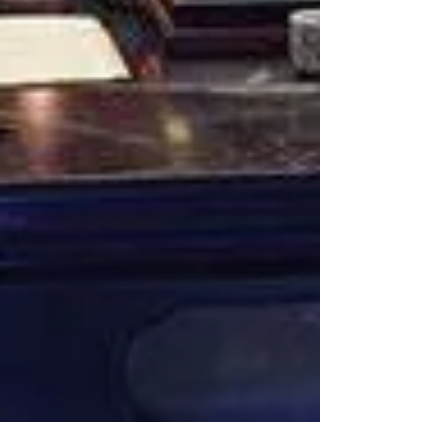
Rady （睿導）
4月12日
【3670】──我們不都是為
了幸福而來的嗎？
看到本片，腦海中一直想起的是經典的
《春光乍洩》，因為兩者都聚焦在「雙
重邊緣」的角色上：既是社會中的少數
群體，又是性別角色的少數。這種故事
的底蘊就是建立在「永遠的異鄉人」的
基調上（就某方面來說，從脫離了母體