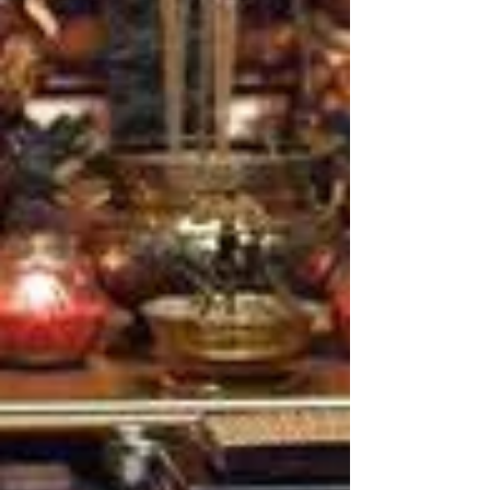
Rady （睿導）
4月16日
【你罪乖】 ── 人，終究是
想被馴化的物種
觀看本片聯想到的就是魯迅先生的理
論，在中國，只有安穩作的了奴隸的時
代，以及想做奴隸而不得的時代。雖然
主題是論述中國封建社會如何「奴化」
民眾的，但內裡也許呈現了所有人類的
共性：「我們的奴性總是讓我們渴望歸
屬，渴望被馴化！」差別只在於那個馴
化是有意識地自我抉擇或者無意識地自
我放縱。