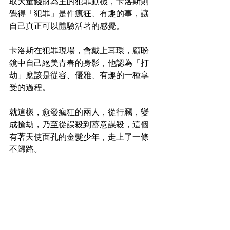
取大量錢財為主的犯罪動機，卡洛斯則
覺得「犯罪」是件瘋狂、有趣的事，讓
自己真正可以體驗活著的感覺。
卡洛斯在犯罪現場，會戴上耳環，顧盼
鏡中自己絕美青春的身影，他認為「打
劫」應該是從容、優雅、有趣的一種享
受的過程。
就這樣，愈發瘋狂的兩人，從行竊，變
成搶劫，乃至從誤殺到蓄意謀殺，這個
有著天使面孔的金髮少年，走上了一條
不歸路。