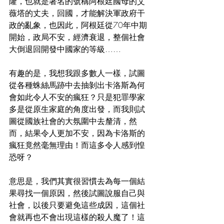
隆，也就是著名的號稱阿根廷國母的艾
薇塔的丈夫，回國，才能解決軍政府干
政的亂象，也因此，阿根廷從70年中期
開始，政局不安，經濟衰退，整個社會
大倒退回開發中國家的等級……
有趣的是，我想我跟多數人一樣，試圖
從各種蛛絲馬跡中去抽剝出卡洛斯為何
會如此令人不安的瘋狂？只是犯罪學家
多是從原生家庭的角度出發，而我則試
圖從國族社會的大氛圍中去釐清，然
而，結果令人更加不安，因為卡洛斯的
瘋狂竟然毫無理由！而這多令人感到惶
恐呀？
意思是，我們其實很習慣去為每一個結
果尋找一個原因，然後試圖說服自己與
社會，以後只要避免這些成因，這個社
會就再也不會出現這樣的殺人魔了！這