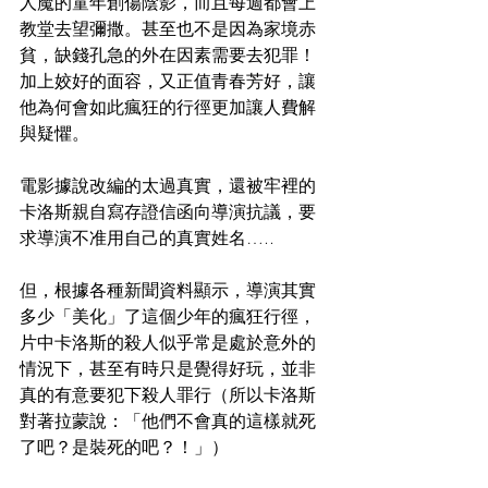
人魔的童年創傷陰影，而且每週都會上
教堂去望彌撒。甚至也不是因為家境赤
貧，缺錢孔急的外在因素需要去犯罪！
加上姣好的面容，又正值青春芳好，讓
他為何會如此瘋狂的行徑更加讓人費解
與疑懼。
電影據說改編的太過真實，還被牢裡的
卡洛斯親自寫存證信函向導演抗議，要
求導演不准用自己的真實姓名…..
但，根據各種新聞資料顯示，導演其實
多少「美化」了這個少年的瘋狂行徑，
片中卡洛斯的殺人似乎常是處於意外的
情況下，甚至有時只是覺得好玩，並非
真的有意要犯下殺人罪行（所以卡洛斯
對著拉蒙說：「他們不會真的這樣就死
了吧？是裝死的吧？！」）