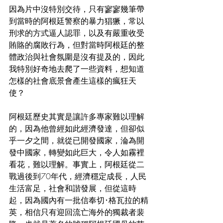
因為片中沒特別交待，只有寥寥幾筆帶
到當時的阿根廷警察的暴力猖獗，常以
刑求的方式逼人認罪，以及有嚴重收受
賄賂的腐敗行為，但對當時阿根廷的整
體政治與社會氛圍是沒有提及的，因此
我特別好奇地去爬了一些資料，想知道
怎樣的社會底景會產生這樣的瘋狂天
使？
阿根廷歷史其實是讓許多專家難以理解
的，因為他曾經如此經濟發達，但卻似
乎一夕之間，就從已開發國家，淪為開
發中國家，轉變如此巨大，令人如霧裡
看花，難以理解。事實上，阿根廷從二
戰過後到70年代，經濟穩定成長，人民
生活富足，社會和諧發展，但從這時
起，因為國內有一批信奉切･格瓦拉的精
英，相信只有迎回流亡海外的獨裁者裴