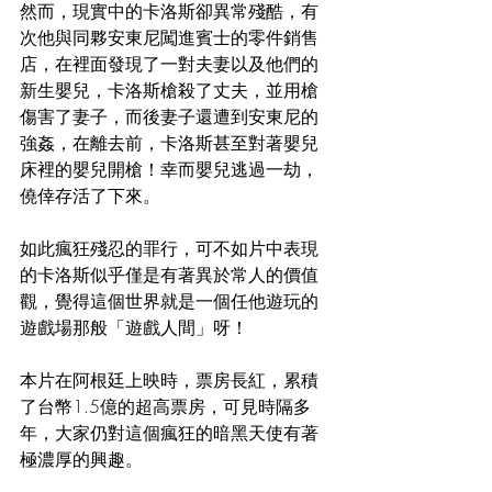
然而，現實中的卡洛斯卻異常殘酷，有
次他與同夥安東尼闖進賓士的零件銷售
店，在裡面發現了一對夫妻以及他們的
新生嬰兒，卡洛斯槍殺了丈夫，並用槍
傷害了妻子，而後妻子還遭到安東尼的
強姦，在離去前，卡洛斯甚至對著嬰兒
床裡的嬰兒開槍！幸而嬰兒逃過一劫，
僥倖存活了下來。
如此瘋狂殘忍的罪行，可不如片中表現
的卡洛斯似乎僅是有著異於常人的價值
觀，覺得這個世界就是一個任他遊玩的
遊戲場那般「遊戲人間」呀！
本片在阿根廷上映時，票房長紅，累積
了台幣1.5億的超高票房，可見時隔多
年，大家仍對這個瘋狂的暗黑天使有著
極濃厚的興趣。