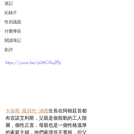
遊記
紀錄片
性別議題
付費專區
閱讀筆記
影評
https://youtu.be/pUACVkyZPJc
卡洛斯･羅貝托･浦西
生長在阿根廷首都
布宜諾艾利斯，父親是個殷勤的工人階
層，個性正直，母親也是一個性格溫厚
的家庭主婦，他們家境並不寬裕，但父