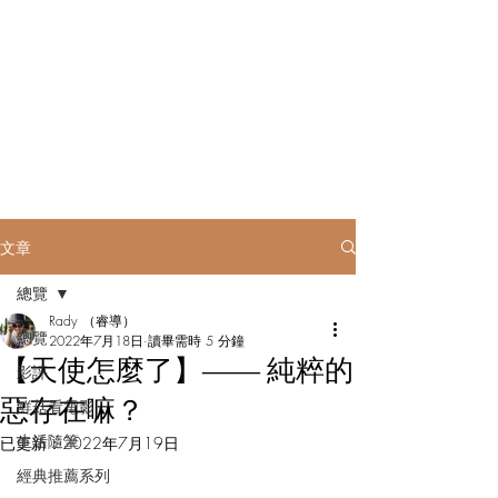
Rady to be......
文章
總覽
Rady （睿導）
總覽
2022年7月18日
讀畢需時 5 分鐘
【天使怎麼了】―― 純粹的
影評
惡存在嘛？
鮮菇看電影
生活隨筆
已更新：
2022年7月19日
經典推薦系列