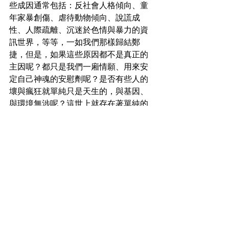
些成因通常包括：反社會人格傾向、童
年家暴創傷、虐待動物傾向、說謊成
性、人際疏離、沉迷於色情與暴力的資
訊世界，等等，一如我們那樣歸結鄭
捷，但是，如果這些原因都不是真正的
主因呢？都只是我們一廂情願、用來安
定自己神魂的安慰劑呢？是否有些人的
壞與瘋狂就單純只是天生的，與基因、
與環境無涉呢？這世上就存在著單純的
惡，一如單純美好的善那樣自然呢？
但如此可怕的真相，又有誰願意真實面
對呢？就是說，一如卡洛斯、鄭捷這般
喪心病狂的人魔，也許不定期就會在各
種社會現形，而他們的存在，提醒著我
們尚未覺察的社會隱憂與人類社會尚未
完滿的闕漏處呀！
這個故事本身就深具戲劇張力與神秘