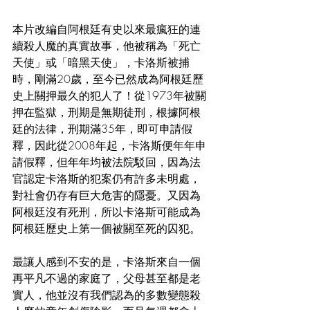
本片改編自阿根廷有史以來最瘋狂的連
續殺人魔的真實故事，他被稱為「死亡
天使」或「暗黑天使」，卡洛斯被捕
時，剛滿20歲，至今已然成為阿根廷歷
史上關押最久的犯人了！從1973年被關
押在監獄，刑期是無期徒刑，根據阿根
廷的法律，刑期滿35年，即可申請假
釋，因此從2008年起，卡洛斯便年年申
請假釋，但年年均被法院駁回，因為法
官認定卡洛斯的犯案仍有許多未明處，
對社會仍存有巨大危害的隱憂。又因為
阿根廷沒有死刑，所以卡洛斯可能成為
阿根廷歷史上第一個被關至死的囚犯。
最讓人感到不安的是，卡洛斯來自一個
再平凡不過的家庭了，父母甚至都是老
實人，他並沒有我們認為的多數變態殺