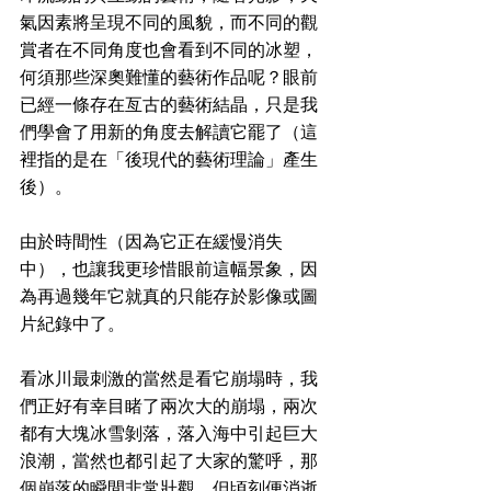
氣因素將呈現不同的風貌，而不同的觀
賞者在不同角度也會看到不同的冰塑，
何須那些深奧難懂的藝術作品呢？眼前
已經一條存在亙古的藝術結晶，只是我
們學會了用新的角度去解讀它罷了（這
裡指的是在「後現代的藝術理論」產生
後）。
由於時間性（因為它正在緩慢消失
中），也讓我更珍惜眼前這幅景象，因
為再過幾年它就真的只能存於影像或圖
片紀錄中了。
看冰川最刺激的當然是看它崩塌時，我
們正好有幸目睹了兩次大的崩塌，兩次
都有大塊冰雪剝落，落入海中引起巨大
浪潮，當然也都引起了大家的驚呼，那
個崩落的瞬間非常壯觀，但頃刻便消逝