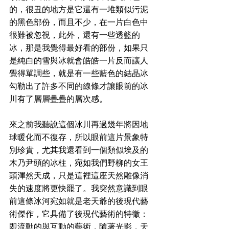
的，很丑的地方是它還有一堆類似污泥
的黑色部份，而且不少，在一片白色中
很難被忽視，此外，還有一些透籃的
冰，那是我覺得最好看的部份，如果只
是純白的雪與冰就會皓皓一片反而讓人
覺得單調些，就是有一些藍色的結晶冰
勾勒出了許多不同的線條才讓眼前的冰
川有了層層疊疊的層次感。
來之前我聽說這個冰川再過幾年將因地
球暖化而不復存，所以眼前這片景象特
別珍貴，尤其我還看到一個類似埃及的
木乃尹頭的冰柱，宛如我們野柳的女王
頭渾然天成，只是這裡這座天然雕像消
失的速度將更快罷了。我突然意識到眼
前這條冰河宛如就是老天爺的後現代藝
術傑作，它具備了後現代藝術的特徵：
即流動的與互動的藝術，隨著光影，天