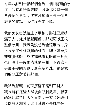
今早八點到十點我們會到一個H開頭的冰
河，我初看行悜表時，以為那也是一個
會停留的景點，後來才知道只是一個會
經過的景點，我們沒有要下船。
我們匆匆盥洗便上了甲板，那裡已經擠
滿了人，尤其是船頭處，那裡可以正視
整個冰川，我因為沒想到會這麼冷，身
上只穿了件棉麻質的外衣，腳上甚至是
雙夾腳拖鞋，然後我就看到眼前一片黑
色山脈上一條條流洩的冰川，不過這不
是最主要的景點，最主要的冰川還是我
們船頭正對著的那個。
我站到船頭，前面擠滿了兩到三排人，
我只能在這些人群後面顛腳觀看。眼前
的冰川異常巨大的展開，一整片延綿到
頂處與天相連，冰川其實不是純白色