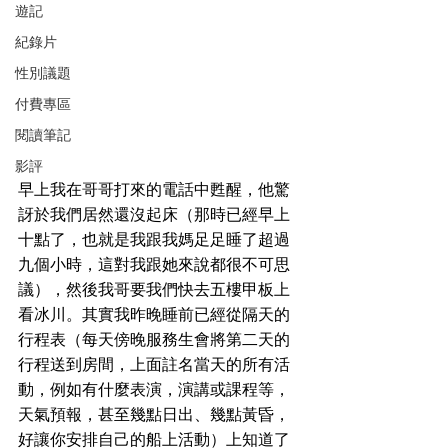
遊記
紀錄片
性別議題
付費專區
閱讀筆記
影評
早上我在哥哥打來的電話中甦醒，他驚
訝於我們居然還沒起床（那時已經早上
十點了，也就是我跟我媽足足睡了超過
九個小時，這對我跟她來說都很不可思
議），然後我哥要我們快去五樓甲板上
看冰川。其實我昨晚睡前已經從隔天的
行程表（每天傍晚服務生會將第二天的
行程送到房間，上面註名當天的所有活
動，例如有什麼表演，演講或課程等，
天氣預報，甚至幾點日出、幾點黃昏，
好讓你安排自己的船上活動）上知道了