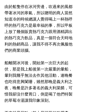
由於船隻停在冰河旁邊，吹過來的風都
帶著冰河的寒氣，所以聰明的商人當然
知道冷的時候總讓人覺得喝上一杯熱呼
呼的熱巧克力是最幸福的事，所以甲板
上放了幾個販賣熱巧克力跟用酒精調出
的熱巧克力飲品，真是一個符合天時地
利的熱銷商品，讓我不得不再次佩服他
們的商業頭腦。
船離開冰河後，開始第一次巨大的起
伏，那是我上船後第一次嚴重的暈船，
暈到我幾乎無法去作其他活動，連晚餐
也吃得意興闌珊，雖然那晚是義大利之
夜，晚餐是許多著名的義大利菜餚，可
惜我卻沒什麼胃口，倒是喝了他們特製
的草莓冷湯讓我印象深刻。