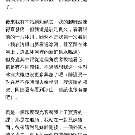
了。
後來我有幸站到船頭去，我的腳雖然凍
得直發疼，但我還是駐足良久，看著眼
前的一片冰川，雖然不是我第一次看到
（我在洛磯山脈看過冰河，甚至踩在冰
河上，還拿冰河裡的新鮮泉水喝過），
但身處其中跟從這個角度客觀地看它，
還是有不同感觸。不過我想我這一生對
冰河大概也沒更多興趣了吧（聽說另一
對在差不多時間去乘坐另一艘渡輪的叔
叔、阿姨還有看到冰山，應該也很有趣
吧）。
倒是一個印度觀光客替我上了寶貴的一
課，那是在船頭，我站在一對兄妹後
面，後來這對兄妹離開後，一個外國人
擠了過去，剩下另一個空間僅能容納一