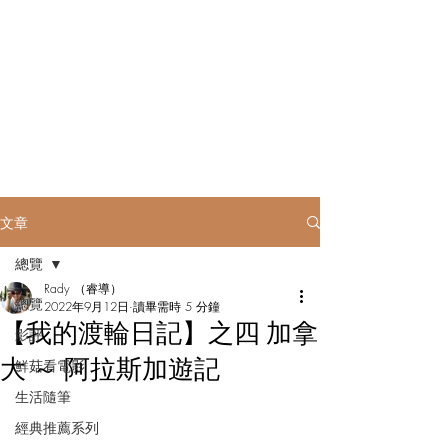
Rady to be......
文章
總覽
Rady （睿導）
總覽
2022年9月12日
讀畢需時 5 分鐘
【我的渡輪日記】之四 加拿
影評
大 ～ 阿拉斯加遊記
鮮菇看電影
生活隨筆
經典推薦系列