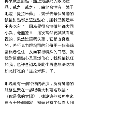
再來就是甜點（船上最該死的致肥產
品，戒之，戒之），由於台灣有一陣子
氾濫「提拉米蘇」，幾乎去每個餐廳的
飯後甜點都是這道點心，讓我已經幾年
不去吃它了，因為覺得台灣做的都大同
小異，毫無驚喜，這次當然要試試看這
裡的，果然沒讓我失望，它是改良過
的，將巧克力跟起司的部份用一個海綿
蛋糕卷包住，反而有很特殊的口感。讓
我對這個點心又重燃信心，我想偏執狂
如我，也許會認為我此生再也無法吃到
如此好吃的「提拉米蘇」了。
那晚還有一個特殊的表演，所有餐廳的
服務生聚在一起唱義大利著名歌謠：
《你是我的太陽》，據說這些服務生來
自五十幾個國家，裡頭只有半個義大利
人（因為他的父親來自義大利，母親卻