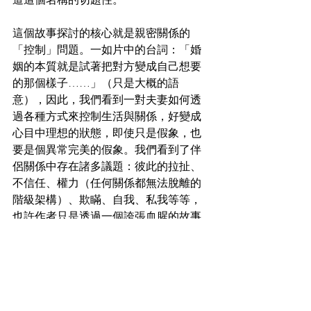
這個故事探討的核心就是親密關係的
「控制」問題。一如片中的台詞：「婚
姻的本質就是試著把對方變成自己想要
的那個樣子……」（只是大概的語
意），因此，我們看到一對夫妻如何透
過各種方式來控制生活與關係，好變成
心目中理想的狀態，即使只是假象，也
要是個異常完美的假象。我們看到了伴
侶關係中存在諸多議題：彼此的拉扯、
不信任、權力（任何關係都無法脫離的
階級架構）、欺瞞、自我、私我等等，
也許作者只是透過一個誇張血腥的故事
來凸顯了這些恆久存在的親密關係裂
縫，讓人不得不正視這些必然的存在，
畢竟，在真實世界中，總是一對伴侶親
自聯手謀殺（好啦，『謀殺』也許太過
嚴重了，彷彿是精心策劃的嚴重意圖，