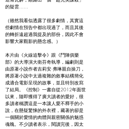
的疑雲……
（雖然我看似透露了很多劇情，其實這
些劇情在預告中都出現過了，而且其後
的轉折遠超過我提及的部份，因此不會
影響大家觀影的懸念感。）
本片由《火線追擊令》跟《鬥陣俱樂
部》的大導演大衛芬奇執導，編劇則是
由原著小說作者吉莉安·弗琳親自操刀，
將原著小說中太過複雜的敘事結構簡化
成適合電影呈現的故事，並且特別改寫
了結局。《控制》一書自從2012年面世
以來，隨即獲得了廣大讀者的愛好，很
多讀者稱讚這是一本讓人愛不釋手的小
說，在懸疑驚悚的外衣裡，藏著的卻是
一個關於愛情的肉體與親密關係的魅惑
魂魄。不少讀者表示，閱讀完後，因太