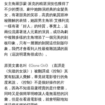
女主角羅莎蒙·派克的精湛演技也獲得了
不少的獎項。劇中她飾演經典的金髮美
女，有著甜美的笑容，高貴的氣質跟神
秘難解的表情，她跟男主角班·艾佛列克
一樣有著「好人」的特質，事實上，這
兩位流露著迷人元素的演員，成功為劇
中複雜多樣的主角增添了一個完美的刻
板印象，只有一層層的剝開這些刻版印
象，我們才會看到人性最複雜詭譎的面
向（這說明選角很成功）。
原英文書名叫《Gone Girl》（直譯是
《失蹤的女孩》）被翻譯成《控制》其
實有點讓人費解，畢竟就電影發行的角
度來說，《控制》不是個好操作的片
名，因為不知道葫蘆裡賣的是什麼藥，
同時又是個簡單明瞭讓人毫無遐想的詞
彙，但是在看過電影後，就會明顯地知
道這個名稱的切題性。