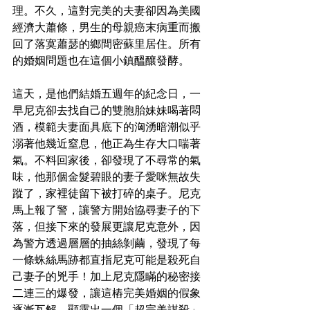
理。不久，這對完美的夫妻卻因為美國
經濟大蕭條，男生的母親癌末病重而搬
回了落寞蕭瑟的鄉間密蘇里居住。所有
的婚姻問題也在這個小鎮醞釀發酵。
這天，是他們結婚五週年的紀念日，一
早尼克卻去找自己的雙胞胎妹妹喝著悶
酒，模範夫妻面具底下的洶湧暗潮似乎
溺著他幾近窒息，他正為生存大口喘著
氣。不料回家後，卻發現了不尋常的氣
味，他那個金髮碧眼的妻子愛咪無故失
蹤了，家裡徒留下被打碎的桌子。尼克
馬上報了警，讓警方開始協尋妻子的下
落，但接下來的發展更讓尼克意外，因
為警方透過層層的抽絲剝繭，發現了每
一條蛛絲馬跡都直指尼克可能是殺死自
己妻子的兇手！加上尼克隱瞞的秘密接
二連三的爆發，讓這樁完美婚姻的假象
逐漸瓦解，顯露出一個「超完美謀殺」