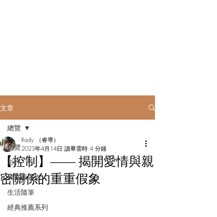
Rady to be......
文章
總覽
Rady （睿導）
總覽
2023年4月14日
讀畢需時 4 分鐘
【控制】―― 揭開愛情與親
影評
密關係的重重假象
鮮菇看電影
生活隨筆
經典推薦系列