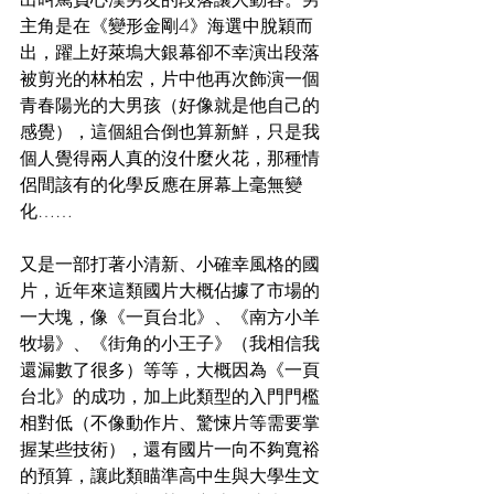
主角是在《變形金剛4》海選中脫穎而
出，躍上好萊塢大銀幕卻不幸演出段落
被剪光的林柏宏，片中他再次飾演一個
青春陽光的大男孩（好像就是他自己的
感覺），這個組合倒也算新鮮，只是我
個人覺得兩人真的沒什麼火花，那種情
侶間該有的化學反應在屏幕上毫無變
化……
又是一部打著小清新、小確幸風格的國
片，近年來這類國片大概佔據了市場的
一大塊，像《一頁台北》、《南方小羊
牧場》、《街角的小王子》（我相信我
還漏數了很多）等等，大概因為《一頁
台北》的成功，加上此類型的入門門檻
相對低（不像動作片、驚悚片等需要掌
握某些技術），還有國片一向不夠寬裕
的預算，讓此類瞄準高中生與大學生文