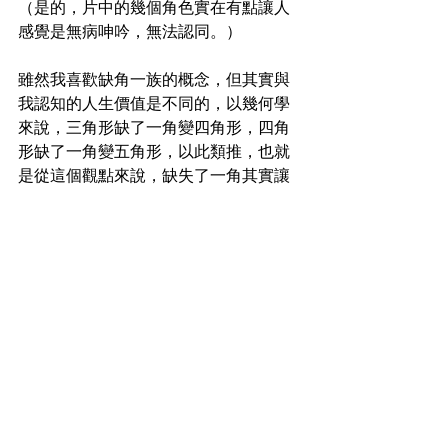
（是的，片中的幾個角色實在有點讓人
感覺是無病呻吟，無法認同。）
雖然我喜歡缺角一族的概念，但其實與
我認知的人生價值是不同的，以幾何學
來說，三角形缺了一角變四角形，四角
形缺了一角變五角形，以此類推，也就
是從這個觀點來說，缺失了一角其實讓
我們的生命又多了一個面向，這個面向
理論上只會讓我們更趨於完整，只端看
我們怎麼看待這個缺角；另外，缺角也
代表生命還是有稜有角的多邊形，而我
總認為生命該是一個象徵圓融的圓形才
是，圓形不代表圓滿，而是代表我們有
足夠的智慧將所有的稜角與缺失都磨平
了，展現出生命另一種光滑的質地。
最後，雖然短期內小清新與小確幸的國
片潮流不會消失（連我自己都還在籌備