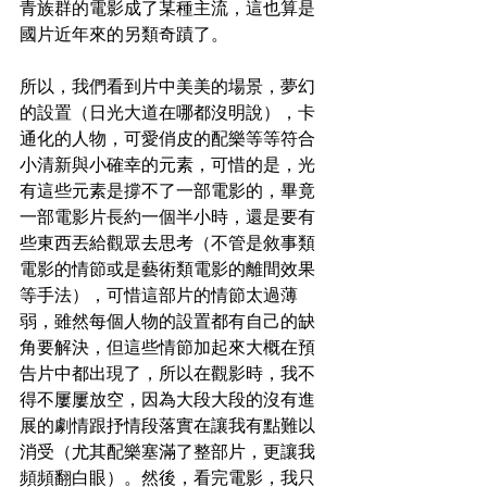
青族群的電影成了某種主流，這也算是
國片近年來的另類奇蹟了。
所以，我們看到片中美美的場景，夢幻
的設置（日光大道在哪都沒明說），卡
通化的人物，可愛俏皮的配樂等等符合
小清新與小確幸的元素，可惜的是，光
有這些元素是撐不了一部電影的，畢竟
一部電影片長約一個半小時，還是要有
些東西丟給觀眾去思考（不管是敘事類
電影的情節或是藝術類電影的離間效果
等手法），可惜這部片的情節太過薄
弱，雖然每個人物的設置都有自己的缺
角要解決，但這些情節加起來大概在預
告片中都出現了，所以在觀影時，我不
得不屢屢放空，因為大段大段的沒有進
展的劇情跟抒情段落實在讓我有點難以
消受（尤其配樂塞滿了整部片，更讓我
頻頻翻白眼）。然後，看完電影，我只