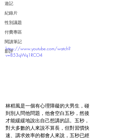
遊記
紀錄片
性別議題
付費專區
閱讀筆記
https://www.youtube.com/watch?
影評
v=853qWq1RCO4
林稻風是一個有心理障礙的大男生，碰
到別人問他問題，他會空白五秒，然後
才能緩緩地說出自己想講的話。五秒，
對大多數的人來說不算長，但對習慣快
速、講求效率的都會人來說，五秒已經