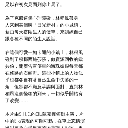
足以在初次見面判你出局了。
為了克服這個心理障礙，林稻風孤身一
人來到某個叫「日光新村」的小城鎮，
藉由每天搭陌生人的便車，來訓練自己
跟各種不同的陌生人說話。
在這個可愛一如卡通的小鎮上，林稻風
碰到了檳榔西施莎莎，做資源回收的鐺
共伯，開廣告宣傳車的海珠姨跟每天都
在修路的石頭哥。這些小鎮上的人物似
乎也都各自有著自己生命中失落的一
角，但卻都不願意承認與面對，直到林
稻風這個怪咖的到來，一切似乎開始有
了改變……
本片由S.H.E.的Ella陳嘉樺領銜主演，片
中的Ella表現的可圈可點，在車上忘情演
出叫罵負心漢男友的段落讓人動容。男