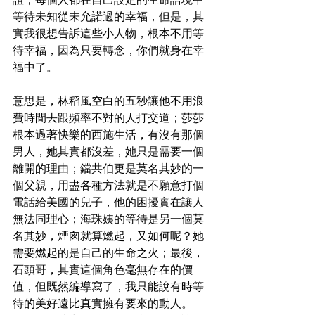
等待未知從未允諾過的幸福，但是，其
實我很想告訴這些小人物，根本不用等
待幸福，因為只要轉念，你們就身在幸
福中了。
意思是，林稻風空白的五秒讓他不用浪
費時間去跟頻率不對的人打交道；莎莎
根本過著快樂的西施生活，有沒有那個
男人，她其實都沒差，她只是需要一個
離開的理由；鐺共伯更是莫名其妙的一
個父親，用盡各種方法就是不願意打個
電話給美國的兒子，他的困擾實在讓人
無法同理心；海珠姨的等待是另一個莫
名其妙，煙囪就算燃起，又如何呢？她
需要燃起的是自己的生命之火；最後，
石頭哥，其實這個角色毫無存在的價
值，但既然編導寫了，我只能說有時等
待的美好遠比真實擁有要來的動人。