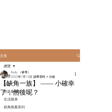
Rady to be......
文章
總覽
Rady （睿導）
總覽
2022年7月12日
讀畢需時 4 分鐘
【缺角一族】 ―― 小確幸
影評
了，然後呢？
鮮菇看電影
生活隨筆
經典推薦系列