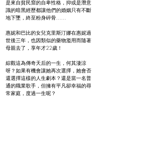
是來自貧民窟的自卑性格，抑或是潛意
識的暗黑經歷都讓他們的婚姻只有不斷
地下墜，終至粉身碎骨……
惠妮和巴比的女兒克里斯汀娜在惠妮過
世後三年，也因類似的藥物濫用而隨著
母親去了，享年才22歲！
綜觀這為傳奇天后的一生，何其淒涼
呀？如果有機會讓她再次選擇，她會否
還選擇這樣的人生劇本？還是當一名普
通的職業歌手，但擁有平凡卻幸福的尋
常家庭，度過一生呢？