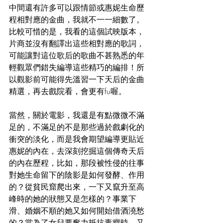
中間還有許多可以跟情節或惠妮生命歷
程相對應的金曲，我就不一一細數了。
比較可惜的是，我看的這個試映版本，
片商並沒有翻譯出這些相對應的歌詞，
可能讓對這位歌后的歌曲不甚熟悉的年
輕觀眾們錯失編導這些精巧的編排！所
以觀影前可能得先溫習一下天后的金曲
精選，再去戲院看，會更有fu喔。
當然，關於電影，我還是有點微微不滿
足的，不滿足的不是那些過於戲劇化的
衝突的淡化，而是我會期望編導更貼近
惠妮的內在，去深刻挖掘這個傳奇天后
的內在歷程，比如，那段被性侵的往事
對她生命留下的陰影是如何發酵、作用
的？從貧民窟爬出來，一下又竄升至高
峰時的她的狀態又是怎樣的？事業下
滑、婚姻不順的她又如何開始借酒澆愁
的？當為了女兒要奮力抵抗毒癮時，又