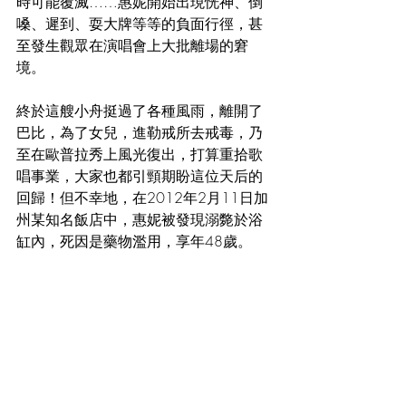
時可能覆滅……惠妮開始出現恍神、倒
嗓、遲到、耍大牌等等的負面行徑，甚
至發生觀眾在演唱會上大批離場的窘
境。
終於這艘小舟挺過了各種風雨，離開了
巴比，為了女兒，進勒戒所去戒毒，乃
至在歐普拉秀上風光復出，打算重拾歌
唱事業，大家也都引頸期盼這位天后的
回歸！但不幸地，在2012年2月11日加
州某知名飯店中，惠妮被發現溺斃於浴
缸內，死因是藥物濫用，享年48歲。