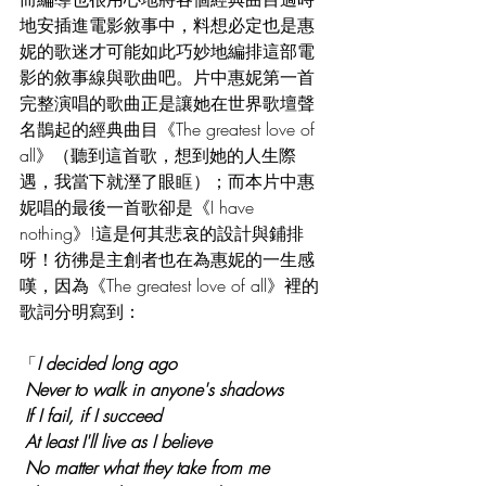
地安插進電影敘事中，料想必定也是惠
妮的歌迷才可能如此巧妙地編排這部電
影的敘事線與歌曲吧。片中惠妮第一首
完整演唱的歌曲正是讓她在世界歌壇聲
名鵲起的經典曲目《The greatest love of 
all》（聽到這首歌，想到她的人生際
遇，我當下就溼了眼眶）；而本片中惠
妮唱的最後一首歌卻是《I have 
nothing》!這是何其悲哀的設計與鋪排
呀！彷彿是主創者也在為惠妮的一生感
嘆，因為《The greatest love of all》裡的
歌詞分明寫到：
「
I decided long ago
 Never to walk in anyone's shadows
 If I fail, if I succeed
 At least I'll live as I believe
 No matter what they take from me