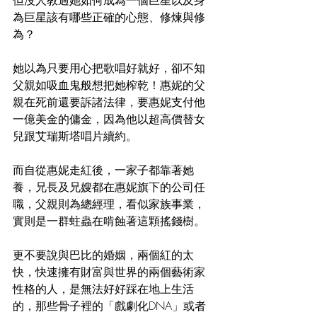
為巨星該有哪些正確的心態、修煉與修
為？
她以為只要用心把歌唱好就好，卻不知
父親如吸血鬼般想把她榨乾！惠妮的父
親在死前還要訴諸法律，要惠妮支付他
一億美金的傭金，因為他以超高價替女
兒跟艾瑞斯塔唱片續約。
而自從惠妮走紅後，一家子都靠著她
養，兄長及兄嫂都在惠妮旗下的公司任
職，父親則為總經理，看似家族事業，
實則是一群蛀蟲在啃蝕著這顆搖錢樹。
更不要說與巴比的婚姻，兩個紅的太
快，快速擁有財富與世界的兩個藝術家
性格的人，是無法好好踩在地上生活
的，那些骨子裡的「戲劇化DNA」或者