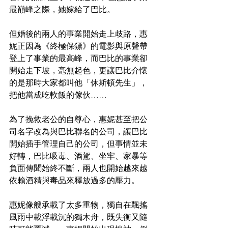
最巔峰之際，她嫁給了巴比。
但婚後的兩人的事業開始走上歧路，惠
妮正因為《終極保鏢》的電影與原聲帶
登上了事業的最高峰，而巴比的事業卻
開始走下坡，毫無起色，更讓巴比介懷
的是那時大家都叫他「休斯頓先生」，
把他當成吃軟飯的傢伙……
為了挽救老公的自尊心，惠妮甚至把公
司名字改為與巴比聯名的公司，讓巴比
開始插手管理自己的公司，但事情並未
好轉，巴比吸毒、酒駕、坐牢、家暴等
負面傳聞始終不斷，兩人也開始越來越
依賴酒精與毒品來釋放過多的壓力。
惠妮像艘承載了太多重物，獨自在飄搖
風雨中載浮載沉的獨木舟，既失衡又隨