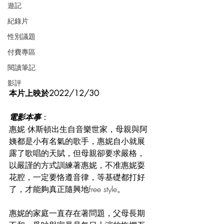
遊記
紀錄片
性別議題
付費專區
閱讀筆記
影評
本片上映於2022/12/30
電影本事
：
惠妮·休斯頓出生自音樂世家，母親與阿
姨都是小有名氣的歌手，惠妮自小就展
露了歌唱的天賦，但母親卻要求嚴格，
以嚴謹的方式訓練著惠妮，不准惠妮耍
花腔，一定要恪遵音律，等基礎都打好
了，才能夠真正隨興地free style。
惠妮的家庭一直存在著問題，父母長期