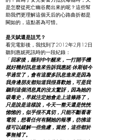
是怎麼從死亡幽谷爬出來的呢？這些幫
助我們更理解這個天后的心路曲折都是
闕如的，這點甚為可惜。
是天賦還是詛咒？
看完電影後，我找到了2012年2月12日
聽到惠妮死訊時的一段紀錄：
「
回家後，睡到中午醒來，一打開手機
就好幾封訊息進來告訴我惠妮·休斯頓今
早過世了，會有這麼多訊息進來是因為
我身邊朋友都知道我很喜歡她，可是我
聽到這個消息真的沒太驚訝，因為她的
吸毒史，早就注定她會走上這條路了，
只是說是這樣說，今天一整天還是恍恍
惚惚的，似乎很不真切，只能不斷看著
電視，想看任何有關她的報導，彷彿這
樣可以緩解一些焦慮，當然，這些都於
事無補了。