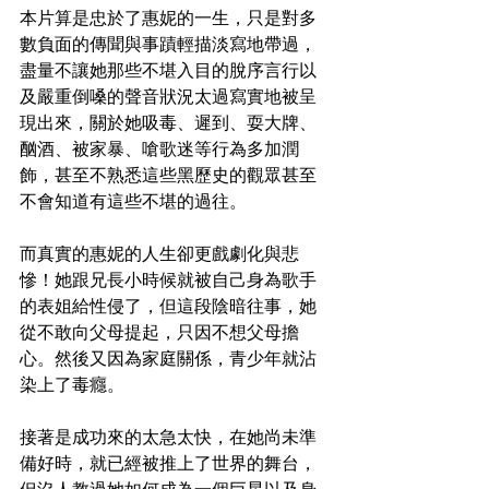
本片算是忠於了惠妮的一生，只是對多
數負面的傳聞與事蹟輕描淡寫地帶過，
盡量不讓她那些不堪入目的脫序言行以
及嚴重倒嗓的聲音狀況太過寫實地被呈
現出來，關於她吸毒、遲到、耍大牌、
酗酒、被家暴、嗆歌迷等行為多加潤
飾，甚至不熟悉這些黑歷史的觀眾甚至
不會知道有這些不堪的過往。
而真實的惠妮的人生卻更戲劇化與悲
慘！她跟兄長小時候就被自己身為歌手
的表姐給性侵了，但這段陰暗往事，她
從不敢向父母提起，只因不想父母擔
心。然後又因為家庭關係，青少年就沾
染上了毒癮。
接著是成功來的太急太快，在她尚未準
備好時，就已經被推上了世界的舞台，
但沒人教過她如何成為一個巨星以及身