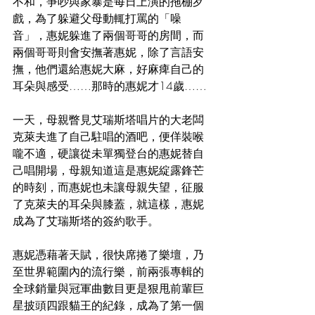
不和，爭吵與家暴是每日上演的拖棚歹
戲，為了躲避父母動輒打罵的「噪
音」，惠妮躲進了兩個哥哥的房間，而
兩個哥哥則會安撫著惠妮，除了言語安
撫，他們還給惠妮大麻，好麻痺自己的
耳朵與感受……那時的惠妮才14歲……
一天，母親瞥見艾瑞斯塔唱片的大老闆
克萊夫進了自己駐唱的酒吧，便佯裝喉
嚨不適，硬讓從未單獨登台的惠妮替自
己唱開場，母親知道這是惠妮綻露鋒芒
的時刻，而惠妮也未讓母親失望，征服
了克萊夫的耳朵與膝蓋，就這樣，惠妮
成為了艾瑞斯塔的簽約歌手。
惠妮憑藉著天賦，很快席捲了樂壇，乃
至世界範圍內的流行樂，前兩張專輯的
全球銷量與冠軍曲數目更是狠甩前輩巨
星披頭四跟貓王的紀錄，成為了第一個