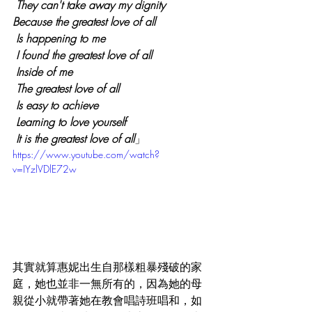
 They can't take away my dignity
Because the greatest love of all
 Is happening to me
 I found the greatest love of all
 Inside of me
 The greatest love of all
 Is easy to achieve
 Learning to love yourself
 It is the greatest love of all
」
https://www.youtube.com/watch?
v=IYzlVDlE72w
其實就算惠妮出生自那樣粗暴殘破的家
庭，她也並非一無所有的，因為她的母
親從小就帶著她在教會唱詩班唱和，如