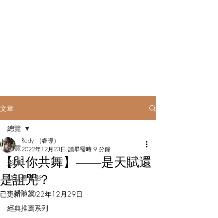
Rady to be......
文章
總覽
Rady （睿導）
總覽
2022年12月23日
讀畢需時 9 分鐘
【與你共舞】――是天賦還
影評
是詛咒？
鮮菇看電影
生活隨筆
已更新：
2022年12月29日
經典推薦系列