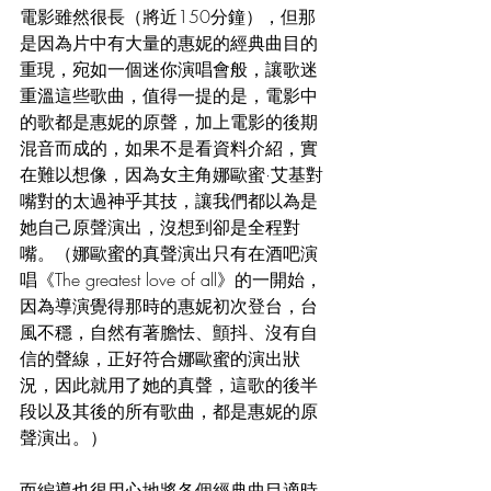
電影雖然很長（將近150分鐘），但那
是因為片中有大量的惠妮的經典曲目的
重現，宛如一個迷你演唱會般，讓歌迷
重溫這些歌曲，值得一提的是，電影中
的歌都是惠妮的原聲，加上電影的後期
混音而成的，如果不是看資料介紹，實
在難以想像，因為女主角娜歐蜜·艾基對
嘴對的太過神乎其技，讓我們都以為是
她自己原聲演出，沒想到卻是全程對
嘴。（娜歐蜜的真聲演出只有在酒吧演
唱《The greatest love of all》的一開始，
因為導演覺得那時的惠妮初次登台，台
風不穩，自然有著膽怯、顫抖、沒有自
信的聲線，正好符合娜歐蜜的演出狀
況，因此就用了她的真聲，這歌的後半
段以及其後的所有歌曲，都是惠妮的原
聲演出。）
而編導也很用心地將各個經典曲目適時