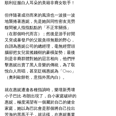
順利征服白人耳朵的美籍非裔女歌手！
但伴隨著成功而來的風浪也一波接一波
地襲捲著惠妮，先是她與同性密友克勞
馥間被人指指點點的「不正常關係」
（在那個時代而言）；然後是游手好閒
又突成暴發戶的父親貪得無厭的野心，
自詡為惠妮公司的總經理，毫無經營頭
腦卻把女兒當搖錢樹的豪橫架勢；最後
則是非裔群體對她的惡言相向，他們抨
擊惠妮出賣了黑人音樂的傳統，為了取
悅白人而唱，甚至貶稱惠妮為「Oreo」
（奧利歐餅乾，意指外黑內白）。
就在惠妮遭逢各種指謪時，樂壇新秀壞
小子巴比·布朗出現了，自小家庭破碎的
惠妮，極度渴望有一個屬於自己的健全
家庭，她以為巴比會是那個將自己拉出
苦海的黑馬王子，就這樣，在惠妮事業