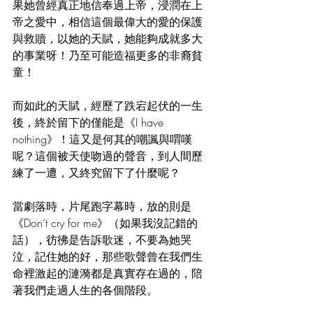
果她曾經真正地信奉過上帝，浸潤在上
帝之愛中，相信這個最偉大的愛的保護
與救贖，以她的天賦，她能夠成就多大
的事業呀！乃至可能造福更多的非裔貧
童！
而如此的天賦，經歷了跌宕起伏的一生
後，終於留下的僅能是《I have 
nothing》！這又是何其的嘲諷與喟嘆
呢？這個被天使吻過的聲音，到人間歷
練了一遭，又終究留下了什麼呢？
當劇落時，片尾跑字幕時，放的則是
《Don’t cry for me》（如果我沒記錯的
話），彷彿是告訴歌迷，不要為她哭
泣，記住她的好，那些歌聲曾在我們生
命裡激起的漣漪都是真實存在過的，陪
著我們走過人生的各個階段。