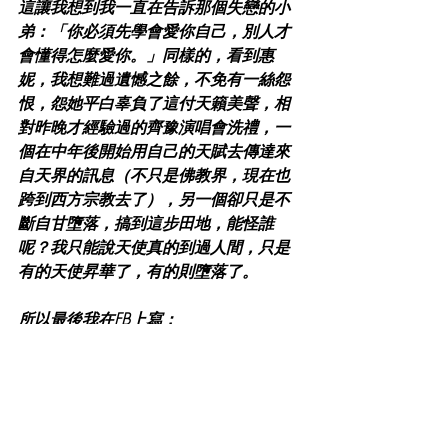
這讓我想到我一直在告訴那個失戀的小
弟：「你必須先學會愛你自己，別人才
會懂得怎麼愛你。」同樣的，看到惠
妮，我想難過遺憾之餘，不免有一絲怨
恨，怨她平白辜負了這付天籟美聲，相
對昨晚才經驗過的齊豫演唱會洗禮，一
個在中年後開始用自己的天賦去傳達來
自天界的訊息（不只是佛教界，現在也
跨到西方宗教去了），另一個卻只是不
斷自甘墮落，搞到這步田地，能怪誰
呢？我只能說天使真的到過人間，只是
有的天使昇華了，有的則墮落了。
所以最後我在FB上寫：
早上還在KTV找妳的《Saving all my love 
for you》跟《When you believe》，沒唱
到
沒想到起床打開手機，就是好幾封訊息
說你往生的消息……