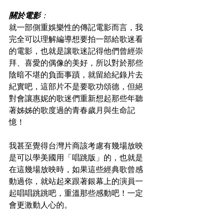
關於電影
：
就一部側重娛樂性的傳記電影而言，我
完全可以理解編導想要拍一部給歌迷看
的電影，也就是讓歌迷記得他們曾經崇
拜、喜愛的偶像的美好，所以對於那些
陰暗不堪的負面事蹟，就留給紀錄片去
紀實吧，這部片不是要歌功頌德，但絕
對會讓惠妮的歌迷們重新想起那些年聽
著姊姊的歌度過的青春歲月與生命記
憶！
我甚至覺得台灣片商該考慮有幾場放映
是可以學美國用「唱跳版」的，也就是
在這幾場放映時，如果這些經典歌曾感
動過你，就站起來跟著銀幕上的演員一
起唱唱跳跳吧，重溫那些感動吧！一定
會更激動人心的。